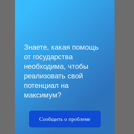
Знаете, какая помощь
от государства
необходима, чтобы
реализовать свой
потенциал на
максимум?
Сообщить о проблеме