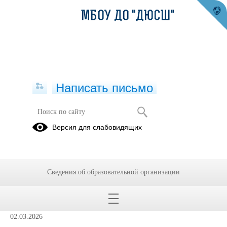
МБОУ ДО "ДЮСШ"
Написать письмо
Порядок предоставления
Версия для слабовидящих
участникам СВО и членам их семей
права льготного посещения
муниципальных спортивных
мероприятий на территории
Сведения об образовательной организации
Верхнесалдинского муниципального
округа
02.03.2026